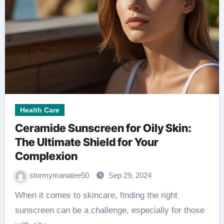
Health Care
Ceramide Sunscreen for Oily Skin:
The Ultimate Shield for Your
Complexion
stormymanatee50
Sep 29, 2024
When it comes to skincare, finding the right
sunscreen can be a challenge, especially for those