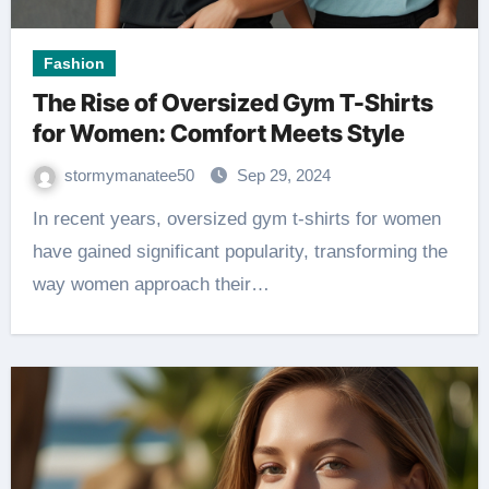
Fashion
The Rise of Oversized Gym T-Shirts
for Women: Comfort Meets Style
stormymanatee50
Sep 29, 2024
In recent years, oversized gym t-shirts for women
have gained significant popularity, transforming the
way women approach their…