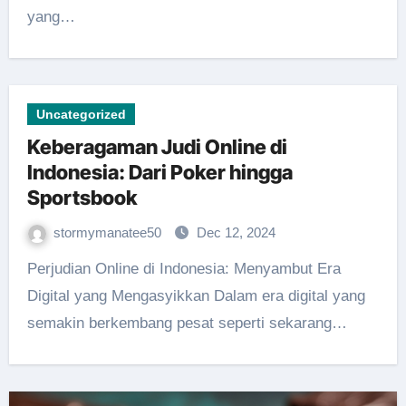
yang…
Uncategorized
Keberagaman Judi Online di
Indonesia: Dari Poker hingga
Sportsbook
stormymanatee50
Dec 12, 2024
Perjudian Online di Indonesia: Menyambut Era
Digital yang Mengasyikkan Dalam era digital yang
semakin berkembang pesat seperti sekarang…