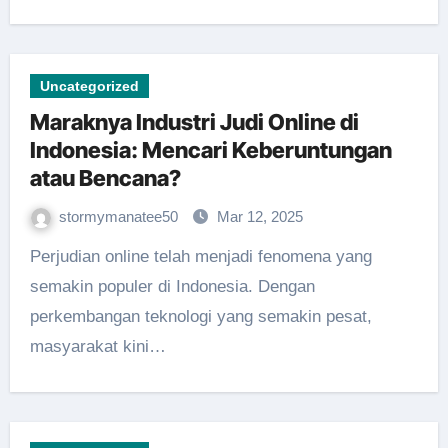
Uncategorized
Maraknya Industri Judi Online di
Indonesia: Mencari Keberuntungan
atau Bencana?
stormymanatee50
Mar 12, 2025
Perjudian online telah menjadi fenomena yang
semakin populer di Indonesia. Dengan
perkembangan teknologi yang semakin pesat,
masyarakat kini…