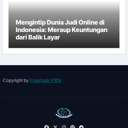
Mengintip Dunia Judi Online di
Indonesia: Meraup Keuntungan
dari Balik Layar
Copyright by
Pragmatic PBN