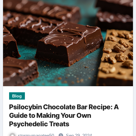
Blog
Psilocybin Chocolate Bar Recipe: A
Guide to Making Your Own
Psychedelic Treats
stormymanatee50
Sep 29, 2024