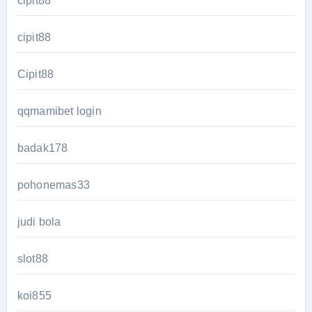
cipit88
cipit88
Cipit88
qqmamibet login
badak178
pohonemas33
judi bola
slot88
koi855