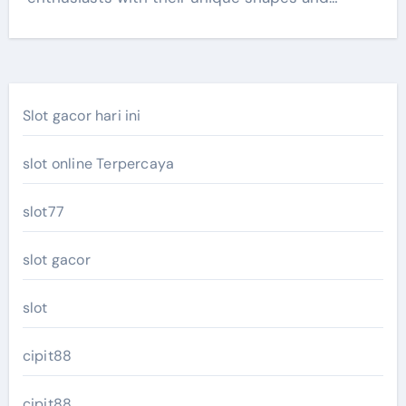
Slot gacor hari ini
slot online Terpercaya
slot77
slot gacor
slot
cipit88
cipit88