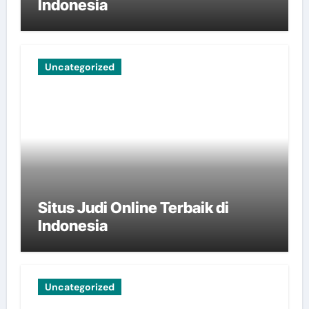
Indonesia
Uncategorized
Situs Judi Online Terbaik di
Indonesia
Uncategorized