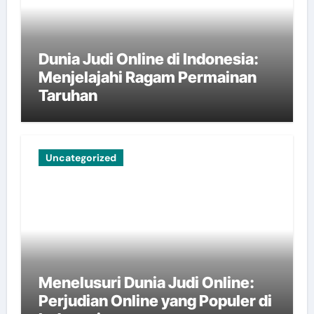
Dunia Judi Online di Indonesia:
Menjelajahi Ragam Permainan
Taruhan
Uncategorized
Menelusuri Dunia Judi Online:
Perjudian Online yang Populer di