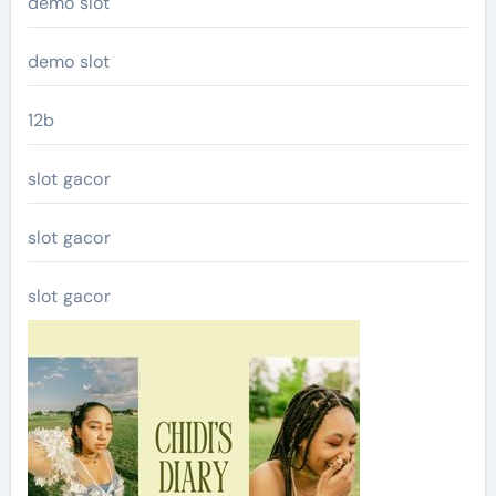
demo slot
demo slot
12b
slot gacor
slot gacor
slot gacor