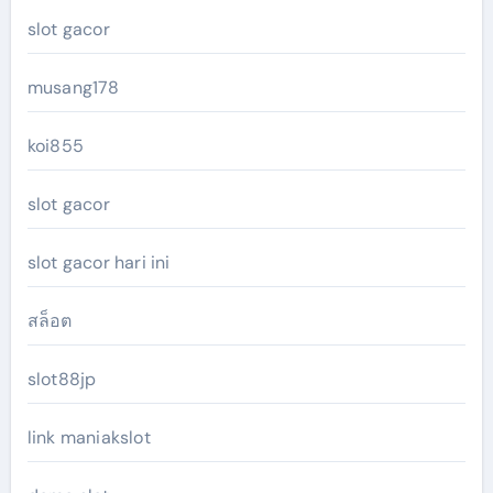
slot gacor
musang178
koi855
slot gacor
slot gacor hari ini
สล็อต
slot88jp
link maniakslot