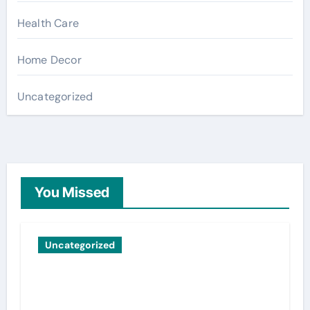
Health Care
Home Decor
Uncategorized
You Missed
Uncategorized