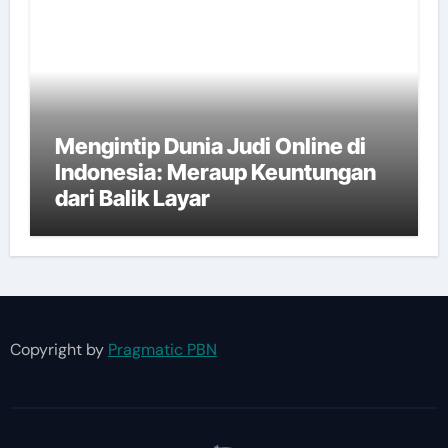
Mengintip Dunia Judi Online di
Indonesia: Meraup Keuntungan
dari Balik Layar
Copyright by
Pragmatic PBN