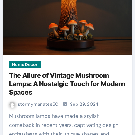
Home Decor
The Allure of Vintage Mushroom
Lamps: A Nostalgic Touch for Modern
Spaces
stormymanatee50
Sep 29, 2024
Mushroom lamps have made a stylish
comeback in recent years, captivating design
enthusiasts with their unique shapes and…