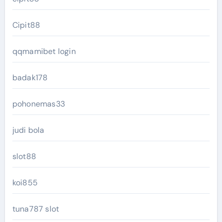
Cipit88
qqmamibet login
badak178
pohonemas33
judi bola
slot88
koi855
tuna787 slot