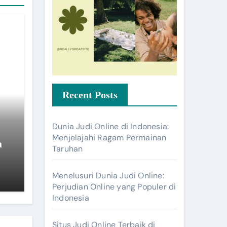
Recent Posts
Dunia Judi Online di Indonesia:
Menjelajahi Ragam Permainan
a
Taruhan
Menelusuri Dunia Judi Online:
Perjudian Online yang Populer di
Indonesia
Situs Judi Online Terbaik di