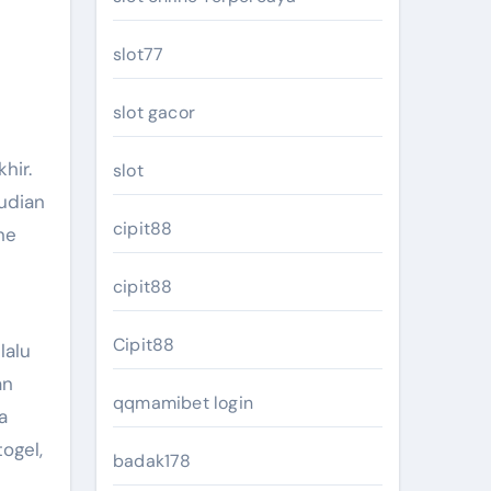
slot77
slot gacor
hir.
slot
udian
cipit88
ne
cipit88
Cipit88
lalu
an
qqmamibet login
a
ogel,
badak178