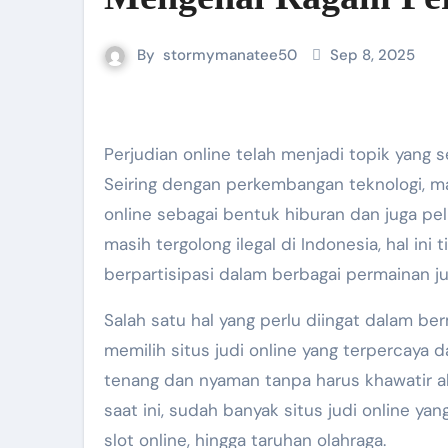
By
stormymanatee50
Sep 8, 2025
Perjudian online telah menjadi topik yang 
Seiring dengan perkembangan teknologi, ma
online sebagai bentuk hiburan dan juga pe
masih tergolong ilegal di Indonesia, hal in
berpartisipasi dalam berbagai permainan jud
Salah satu hal yang perlu diingat dalam ber
memilih situs judi online yang terpercaya 
tenang dan nyaman tanpa harus khawatir a
saat ini, sudah banyak situs judi online ya
slot online, hingga taruhan olahraga.