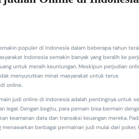
semakin populer di Indonesia dalam beberapa tahun terak
syarakat Indonesia semakin banyak yang beralih ke perj
luang untuk meraih keuntungan. Meskipun perjudian onli
i tidak menyurutkan minat masyarakat untuk terus
i online.
main judi online di Indonesia adalah pentingnya untuk se
dan legal. Dengan begitu, para pemain bisa bermain deng
kan keamanan data dan transaksi keuangan mereka. Pad
ng menawarkan berbagai permainan judi mulai dari poker, t