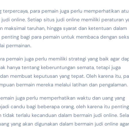
ng terpercaya, para pemain juga perlu memperhatikan atu
di online. Setiap situs judi online memiliki peraturan y
n maksimal taruhan, hingga syarat dan ketentuan dalam
tu, penting bagi para pemain untuk membaca dengan sek
ai permainan.
ara pemain juga perlu memiliki strategi yang baik agar da
dak hanya tentang keberuntungan semata, tetapi juga
an membuat keputusan yang tepat. Oleh karena itu, pa
mpuan bermain mereka melalui latihan dan pengalaman.
a pemain juga perlu memperhatikan waktu dan uang yang
jadi candu bagi beberapa orang, oleh karena itu penting
 tidak terlalu kecanduan dalam bermain judi online. Sela
ang yang akan digunakan dalam bermain judi online aga