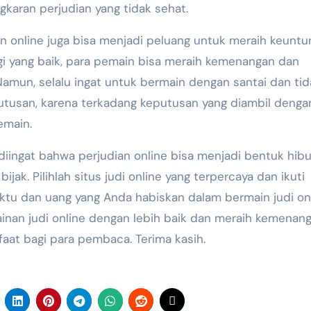
ngkaran perjudian yang tidak sehat.
an online juga bisa menjadi peluang untuk meraih keunt
egi yang baik, para pemain bisa meraih kemenangan dan
amun, selalu ingat untuk bermain dengan santai dan tid
utusan, karena terkadang keputusan yang diambil denga
emain.
k diingat bahwa perjudian online bisa menjadi bentuk hib
ak. Pilihlah situs judi online yang terpercaya dan ikuti
waktu dan uang yang Anda habiskan dalam bermain judi onl
inan judi online dengan lebih baik dan meraih kemenan
faat bagi para pembaca. Terima kasih.