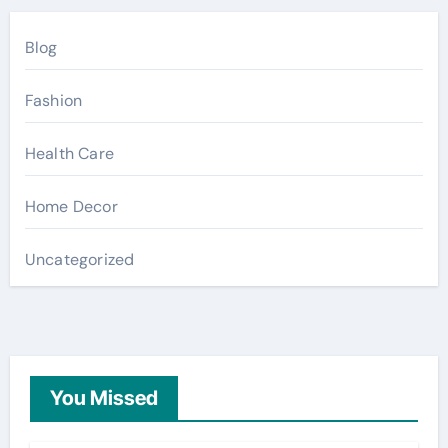
Blog
Fashion
Health Care
Home Decor
Uncategorized
You Missed