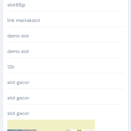
slot88jp
link maniakslot
demo slot
demo slot
12b
slot gacor
slot gacor
slot gacor