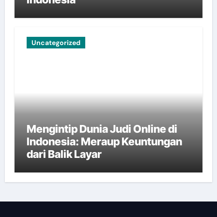
Uncategorized
Mengintip Dunia Judi Online di
Indonesia: Meraup Keuntungan
dari Balik Layar